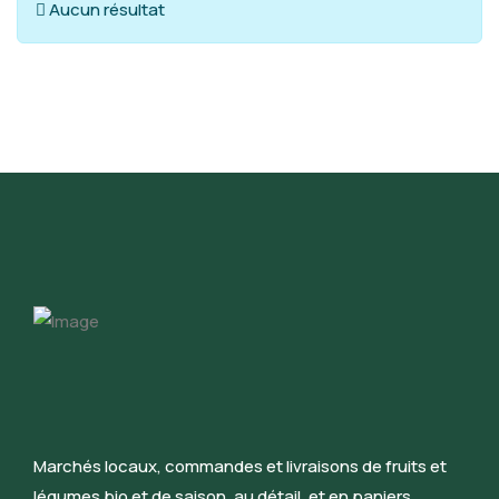
Info
Aucun résultat
Marchés locaux, commandes et livraisons de fruits et
légumes bio et de saison, au détail, et en paniers.